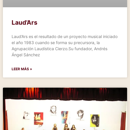
Laud’Ars
Laud’Ars es el resultado de un proyecto musical iniciado
el año 1983 cuando se forma su precursora, la
Agrupación Laudística Cierzo.Su fundador, Andrés
Ángel Sánchez
LEER MÁS »