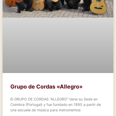
Grupo de Cordas «Allegro»
El GRUPO DE CORDAS “ALLEGRO” tiene su Sede en
Coimbra (Portugal) y fue fundado en 1995 a partir de
una escuela de música para instrumentos